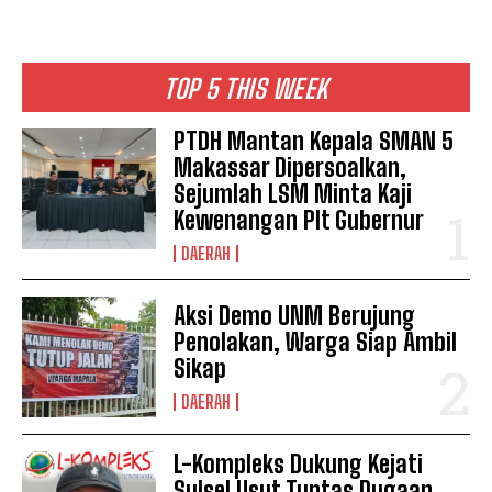
TOP 5 THIS WEEK
PTDH Mantan Kepala SMAN 5
Makassar Dipersoalkan,
Sejumlah LSM Minta Kaji
Kewenangan Plt Gubernur
DAERAH
Aksi Demo UNM Berujung
Penolakan, Warga Siap Ambil
Sikap
DAERAH
L-Kompleks Dukung Kejati
Sulsel Usut Tuntas Dugaan