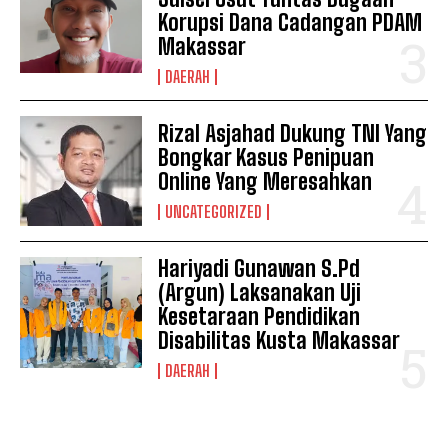
Korupsi Dana Cadangan PDAM
Makassar
DAERAH
Rizal Asjahad Dukung TNI Yang
Bongkar Kasus Penipuan
Online Yang Meresahkan
UNCATEGORIZED
Hariyadi Gunawan S.Pd
(Argun) Laksanakan Uji
Kesetaraan Pendidikan
I WANT IN
Disabilitas Kusta Makassar
I've read and accept the
Privacy Policy
.
DAERAH