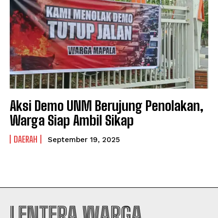
PRIVACY POLICY
PRIVACY POLICY
NEWSLETTER
NEWSLETTER
Aksi Demo UNM Berujung Penolakan,
Warga Siap Ambil Sikap
DAERAH
September 19, 2025
LENTERA WARGA