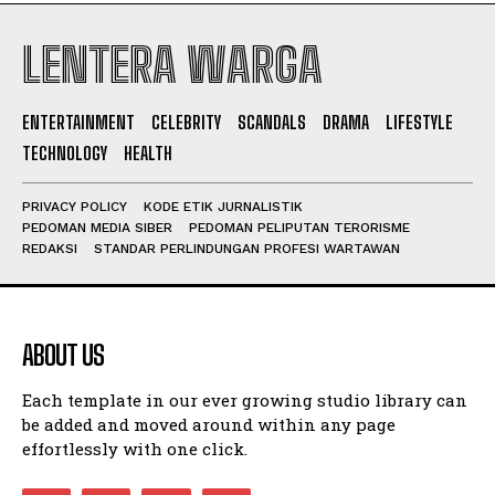
LENTERA WARGA
I WANT IN
ENTERTAINMENT
CELEBRITY
SCANDALS
DRAMA
LIFESTYLE
I've read and accept the
Privacy Policy
.
TECHNOLOGY
HEALTH
PRIVACY POLICY
KODE ETIK JURNALISTIK
PEDOMAN MEDIA SIBER
PEDOMAN PELIPUTAN TERORISME
REDAKSI
STANDAR PERLINDUNGAN PROFESI WARTAWAN
ABOUT US
Each template in our ever growing studio library can
be added and moved around within any page
effortlessly with one click.