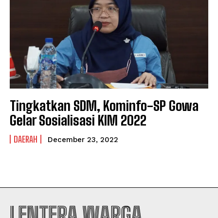
PRIVACY POLICY
PRIVACY POLICY
NEWSLETTER
NEWSLETTER
Tingkatkan SDM, Kominfo-SP Gowa
Gelar Sosialisasi KIM 2022
DAERAH
December 23, 2022
LENTERA WARGA