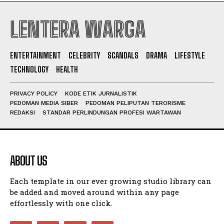
LENTERA WARGA
I WANT IN
ENTERTAINMENT
CELEBRITY
SCANDALS
DRAMA
LIFESTYLE
I've read and accept the
Privacy Policy
.
TECHNOLOGY
HEALTH
PRIVACY POLICY
KODE ETIK JURNALISTIK
PEDOMAN MEDIA SIBER
PEDOMAN PELIPUTAN TERORISME
REDAKSI
STANDAR PERLINDUNGAN PROFESI WARTAWAN
ABOUT US
Each template in our ever growing studio library can
be added and moved around within any page
effortlessly with one click.