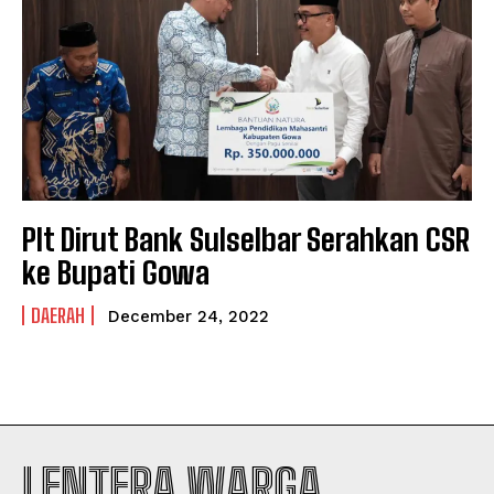
PRIVACY POLICY
PRIVACY POLICY
NEWSLETTER
NEWSLETTER
Plt Dirut Bank Sulselbar Serahkan CSR
ke Bupati Gowa
DAERAH
December 24, 2022
LENTERA WARGA