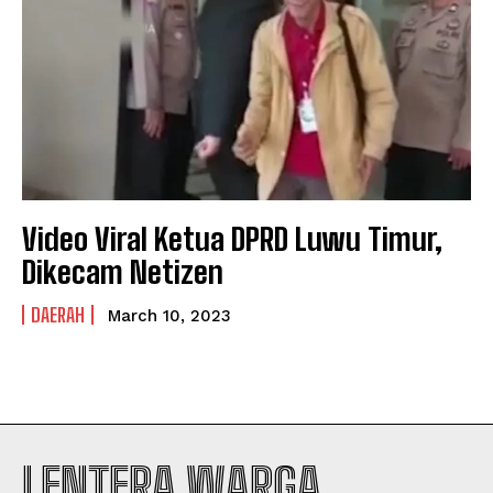
PRIVACY POLICY
PRIVACY POLICY
NEWSLETTER
NEWSLETTER
Video Viral Ketua DPRD Luwu Timur,
Dikecam Netizen
DAERAH
March 10, 2023
LENTERA WARGA