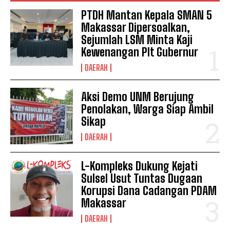
PTDH Mantan Kepala SMAN 5
Makassar Dipersoalkan,
Sejumlah LSM Minta Kaji
Kewenangan Plt Gubernur
DAERAH
Aksi Demo UNM Berujung
Penolakan, Warga Siap Ambil
Sikap
DAERAH
I WANT IN
L-Kompleks Dukung Kejati
Sulsel Usut Tuntas Dugaan
I've read and accept the
Privacy Policy
.
Korupsi Dana Cadangan PDAM
Makassar
See also
Sekjen TIB Ungkap Cara
DAERAH
Curang Provider Telekomunikasi di Gowa