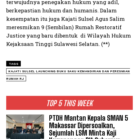
terwujudnya penegakan hukum yang adil,
I WANT IN
berkepastian hukum dan humanis. Dalam
kesempatan itu juga Kajati Sulsel Agus Salim
I've read and accept the
Privacy Policy
.
meresmikan 9 (Sembilan) Rumah Restoratif
Justice yang baru dibentuk di Wilayah Hukum
See also
Food Court Merupakan Salah
Kejaksaan Tinggi Sulawesi Selatan. (**)
Satu Fasilitas Dalam RTH Syekh Yusuf
Kabupaten Gowa
TAGS
KAJATI SULSEL LAUNCHING BUKU SAKU KEMANDIRIAN DAN PERESMIAN
RUMAH RJ
TOP 5 THIS WEEK
PTDH Mantan Kepala SMAN 5
Makassar Dipersoalkan,
Sejumlah LSM Minta Kaji