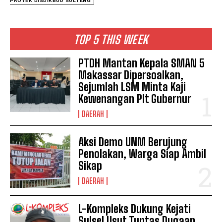
PROYEK DISDIKBUD SULTENG
I WANT IN
TOP 5 THIS WEEK
I've read and accept the
Privacy Policy
.
PTDH Mantan Kepala SMAN 5
Makassar Dipersoalkan,
See also
Kasdim Dampingi Bupati
Sejumlah LSM Minta Kaji
Tulungagung Berangkatkan Kontingen
Kewenangan Plt Gubernur
Porprov VIII Tahun 2023
DAERAH
Aksi Demo UNM Berujung
Penolakan, Warga Siap Ambil
Sikap
DAERAH
L-Kompleks Dukung Kejati
Sulsel Usut Tuntas Dugaan