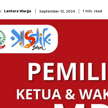
read
Lentera Warga
1
min.
September 13, 2024
: