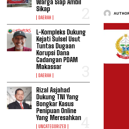
Warga Siap Ambil
Sikap
AUTHOR
DAERAH
L-Kompleks Dukung
Kejati Sulsel Usut
Tuntas Dugaan
Korupsi Dana
Cadangan PDAM
Makassar
DAERAH
Rizal Asjahad
Dukung TNI Yang
Bongkar Kasus
Penipuan Online
Yang Meresahkan
UNCATEGORIZED