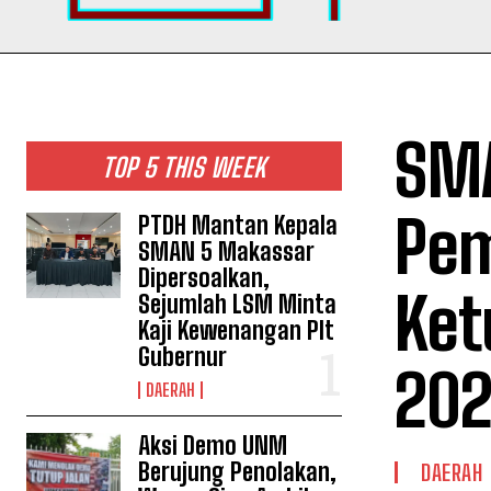
SMA
TOP 5 THIS WEEK
Pem
PTDH Mantan Kepala
SMAN 5 Makassar
Dipersoalkan,
Ket
Sejumlah LSM Minta
Kaji Kewenangan Plt
Gubernur
202
DAERAH
Aksi Demo UNM
Berujung Penolakan,
DAERAH