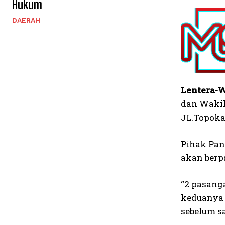
Hukum
DAERAH
Lentera-W
dan Wakil
JL.Topoka 
Pihak Pan
akan berpa
“2 pasanga
keduanya 
sebelum s