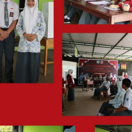
I WANT IN
I've read and accept the
Privacy Policy
.
See also
Ketua LSM GMBI Sultra Desak Polres
Kendari Segera Tangkap Pelaku Pencurian di
THM