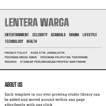
LENTERA WARGA
I WANT IN
ENTERTAINMENT
CELEBRITY
SCANDALS
DRAMA
LIFESTYLE
I've read and accept the
Privacy Policy
.
TECHNOLOGY
HEALTH
PRIVACY POLICY
KODE ETIK JURNALISTIK
PEDOMAN MEDIA SIBER
PEDOMAN PELIPUTAN TERORISME
REDAKSI
STANDAR PERLINDUNGAN PROFESI WARTAWAN
ABOUT US
Each template in our ever growing studio library can
be added and moved around within any page
effortlessly with one click.