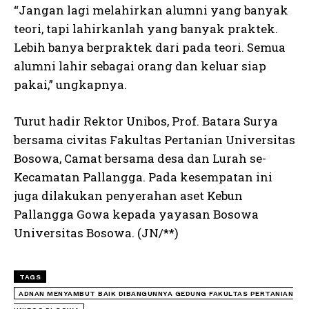
“Jangan lagi melahirkan alumni yang banyak
teori, tapi lahirkanlah yang banyak praktek.
Lebih banya berpraktek dari pada teori. Semua
alumni lahir sebagai orang dan keluar siap
pakai,” ungkapnya.
Turut hadir Rektor Unibos, Prof. Batara Surya
bersama civitas Fakultas Pertanian Universitas
Bosowa, Camat bersama desa dan Lurah se-
Kecamatan Pallangga. Pada kesempatan ini
juga dilakukan penyerahan aset Kebun
Pallangga Gowa kepada yayasan Bosowa
Universitas Bosowa. (JN/**)
I WANT IN
I've read and accept the
Privacy Policy
.
TAGS
ADNAN MENYAMBUT BAIK DIBANGUNNYA GEDUNG FAKULTAS PERTANIAN