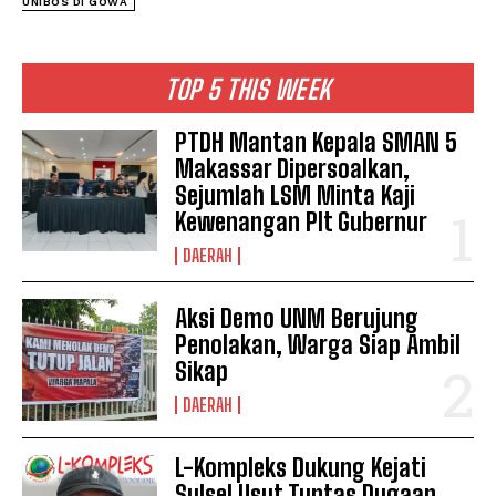
See also
Gowa Urutan ke-3 Pemkab se
UNIBOS DI GOWA
Indonesia Dalam Pembelanjaan Produk
Melalui e-Katalog
TOP 5 THIS WEEK
PTDH Mantan Kepala SMAN 5
Makassar Dipersoalkan,
Sejumlah LSM Minta Kaji
Kewenangan Plt Gubernur
DAERAH
Aksi Demo UNM Berujung
Penolakan, Warga Siap Ambil
Sikap
DAERAH
L-Kompleks Dukung Kejati
Sulsel Usut Tuntas Dugaan