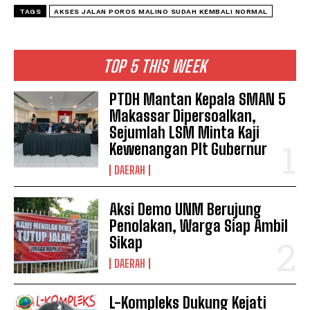
TAGS
AKSES JALAN POROS MALINO SUDAH KEMBALI NORMAL
TOP 5 THIS WEEK
I WANT IN
PTDH Mantan Kepala SMAN 5
Makassar Dipersoalkan,
I've read and accept the
Privacy Policy
.
Sejumlah LSM Minta Kaji
Kewenangan Plt Gubernur
See also
Hanya 4 Yang Hadir Dari 12
DAERAH
Kuasa Hukum Yang Dampingi 8 SKPD di
KI Sulsel
Aksi Demo UNM Berujung
Penolakan, Warga Siap Ambil
Sikap
DAERAH
L-Kompleks Dukung Kejati