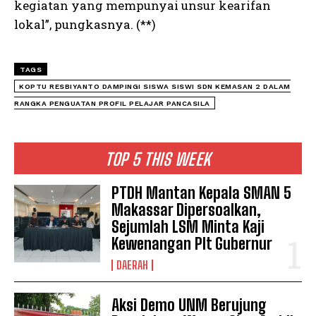
kegiatan yang mempunyai unsur kearifan
lokal”, pungkasnya. (**)
TAGS
KOPTU RESBIYANTO DAMPINGI SISWA SISWI SDN KEMASAN 2 DALAM
RANGKA PENGUATAN PROFIL PELAJAR PANCASILA
TOP 5 THIS WEEK
PTDH Mantan Kepala SMAN 5
Makassar Dipersoalkan,
Sejumlah LSM Minta Kaji
Kewenangan Plt Gubernur
DAERAH
Aksi Demo UNM Berujung