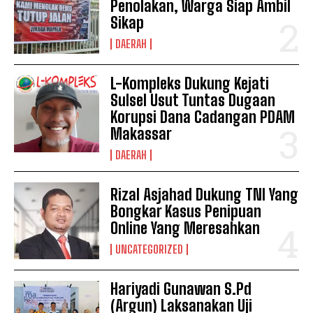
Penolakan, Warga Siap Ambil
Sikap
DAERAH
L-Kompleks Dukung Kejati
Sulsel Usut Tuntas Dugaan
Korupsi Dana Cadangan PDAM
Makassar
DAERAH
Rizal Asjahad Dukung TNI Yang
Bongkar Kasus Penipuan
Online Yang Meresahkan
UNCATEGORIZED
Hariyadi Gunawan S.Pd
I WANT IN
(Argun) Laksanakan Uji