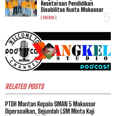
I've read and accept the
Privacy Policy
.
Kesetaraan Pendidikan
Disabilitas Kusta Makassar
DAERAH
See also
BNPB Serahkan Batuan
Penanganan Darurat ke Pemkab Gowa
RELATED POSTS
PTDH Mantan Kepala SMAN 5 Makassar
Dipersoalkan, Sejumlah LSM Minta Kaji