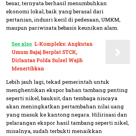
besar, ternyata berhasil menumbuhkan
ekonomi lokal, baik yang berasal dari
pertanian, indusri kecil di pedesaan, UMKM,
maupun pariwisata bebasis keunikan alam.
See also
L-Kompleks: Angkutan
Umum Bajaj Berplat STCK,
Dirlantas Polda Sulsel Wajib
Menertibkan
Lebih jauh lagi, tekad pemerintah untuk
menghentikan ekspor bahan tambang penting
seperti nikel, bauksit, dan tembaga niscaya
akan meningkatkan pertambahan nilai uang
yang masuk ke kantong negara. Hilirisasi dan
I WANT IN
pelarangan ekspor hasil tambang seperti nikel,
misalnya, sudah terbukti menaikkan
I've read and accept the
Privacy Policy
.