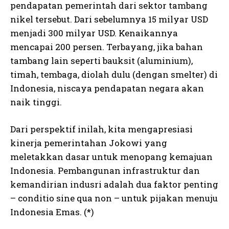
pendapatan pemerintah dari sektor tambang
nikel tersebut. Dari sebelumnya 15 milyar USD
menjadi 300 milyar USD. Kenaikannya
See also
What's An Ido Initial Dex
mencapai 200 persen. Terbayang, jika bahan
Offering?
tambang lain seperti bauksit (aluminium),
timah, tembaga, diolah dulu (dengan smelter) di
Indonesia, niscaya pendapatan negara akan
naik tinggi.
Dari perspektif inilah, kita mengapresiasi
kinerja pemerintahan Jokowi yang
meletakkan dasar untuk menopang kemajuan
Indonesia. Pembangunan infrastruktur dan
kemandirian indusri adalah dua faktor penting
– conditio sine qua non – untuk pijakan menuju
Indonesia Emas. (*)