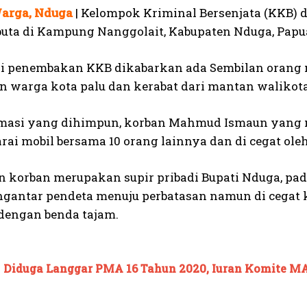
arga, Nduga
| Kelompok Kriminal Bersenjata (KKB) 
uta di Kampung Nanggolait, Kabupaten Nduga, Papua,
I WANT IN
i penembakan KKB dikabarkan ada Sembilan orang m
I've read and accept the
Privacy Policy
.
 warga kota palu dan kerabat dari mantan walikota 
rmasi yang dihimpun, korban Mahmud Ismaun yang
See also
Indonesia Tak Perlu Khawatir Jadi
ai mobil bersama 10 orang lainnya dan di cegat ole
Pasien IMF kembali Seperti Akhir Era Orde Baru
n korban merupakan supir pribadi Bupati Nduga, pa
gantar pendeta menuju perbatasan namun di cegat
 dengan benda tajam.
Diduga Langgar PMA 16 Tahun 2020, Iuran Komite M