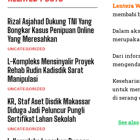
Lentera W
membabi b
Rizal Asjahad Dukung TNI Yang
Bongkar Kasus Penipuan Online
Dalam aks
Yang Meresahkan
merupakan
UNCATEGORIZED
Dari info
L-Kompleks Mensinyalir Proyek
mengendar
Rehab Rudin Kadisdik Sarat
Manipulasi
Keseharia
untuk men
UNCATEGORIZED
di serang
KR, Staf Aset Disdik Makassar
Diduga Jadi Peluncur Pungli
Sertifikat Lahan Sekolah
See also
UNCATEGORIZED