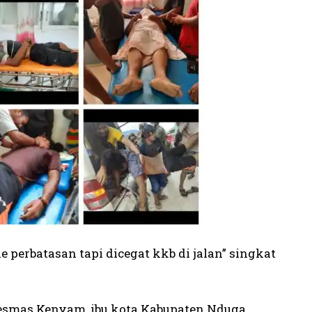
perbatasan tapi dicegat kkb di jalan” singkat
kesmas Kenyam, ibu kota Kabupaten Nduga.