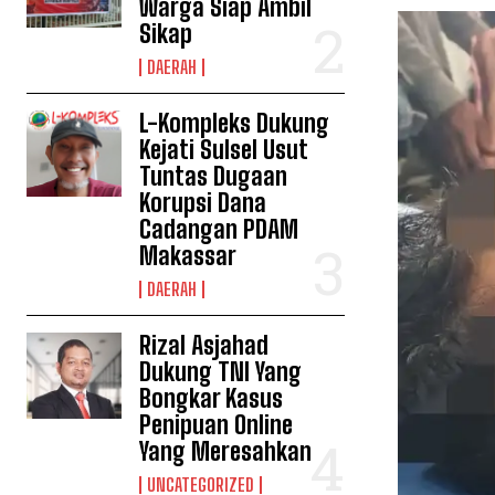
Warga Siap Ambil
Sikap
DAERAH
L-Kompleks Dukung
Kejati Sulsel Usut
Tuntas Dugaan
Korupsi Dana
Cadangan PDAM
Makassar
DAERAH
Rizal Asjahad
Dukung TNI Yang
Bongkar Kasus
Penipuan Online
Yang Meresahkan
UNCATEGORIZED