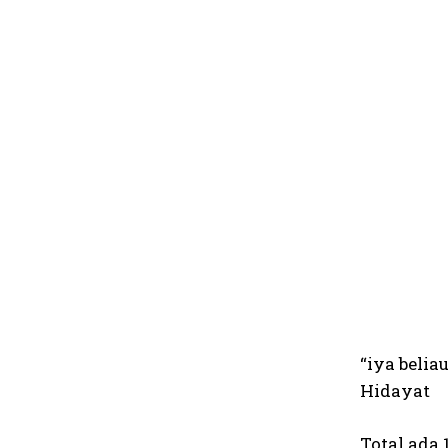
“iya beli
Hidayat
Total ada