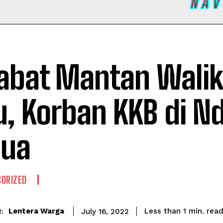
abat Mantan Walik
u, Korban KKB di N
pua
ORIZED
rea
Lentera Warga
Less than 1
min.
July 16, 2022
: