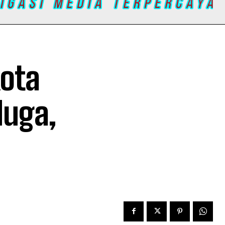
ota
duga,
d