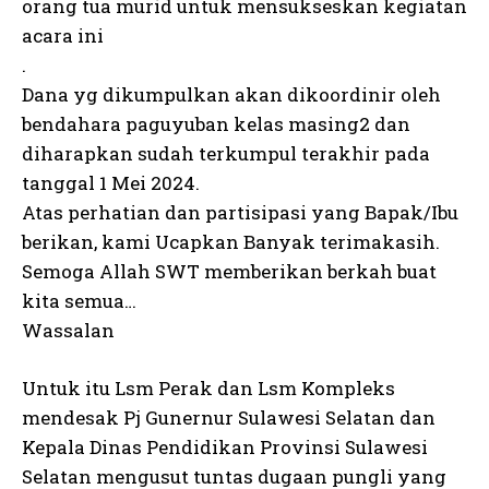
orang tua murid untuk mensukseskan kegiatan
acara ini
I WANT IN
.
Dana yg dikumpulkan akan dikoordinir oleh
I've read and accept the
Privacy Policy
.
bendahara paguyuban kelas masing2 dan
diharapkan sudah terkumpul terakhir pada
See also
Kasdim Dampingi Bupati
tanggal 1 Mei 2024.
Tulungagung Berangkatkan Kontingen
Porprov VIII Tahun 2023
Atas perhatian dan partisipasi yang Bapak/Ibu
berikan, kami Ucapkan Banyak terimakasih.
Semoga Allah SWT memberikan berkah buat
kita semua…
Wassalan
Untuk itu Lsm Perak dan Lsm Kompleks
mendesak Pj Gunernur Sulawesi Selatan dan
Kepala Dinas Pendidikan Provinsi Sulawesi
Selatan mengusut tuntas dugaan pungli yang