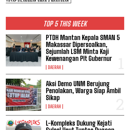
TETAP DILANGGAR SMAN 2 MAKASSAR
TOP 5 THIS WEEK
PTDH Mantan Kepala SMAN 5
Makassar Dipersoalkan,
Sejumlah LSM Minta Kaji
Kewenangan Plt Gubernur
DAERAH
Aksi Demo UNM Berujung
Penolakan, Warga Siap Ambil
Sikap
DAERAH
L-Kompleks Dukung Kejati