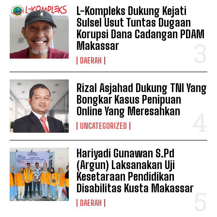
See also
SMAN 1 Luwu Adakan
L-Kompleks Dukung Kejati
Pemilihan Ketua dan Wakil Ketua MPK
Sulsel Usut Tuntas Dugaan
periode 2024/2025
Korupsi Dana Cadangan PDAM
Makassar
DAERAH
Rizal Asjahad Dukung TNI Yang
Bongkar Kasus Penipuan
Online Yang Meresahkan
UNCATEGORIZED
Hariyadi Gunawan S.Pd
(Argun) Laksanakan Uji
Kesetaraan Pendidikan
Disabilitas Kusta Makassar
DAERAH