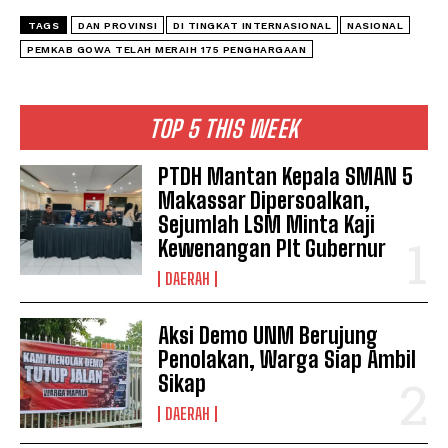
TAGS
DAN PROVINSI
DI TINGKAT INTERNASIONAL
NASIONAL
PEMKAB GOWA TELAH MERAIH 175 PENGHARGAAN
TOP 5 THIS WEEK
PTDH Mantan Kepala SMAN 5
Makassar Dipersoalkan,
Sejumlah LSM Minta Kaji
Kewenangan Plt Gubernur
DAERAH
Aksi Demo UNM Berujung
I WANT IN
Penolakan, Warga Siap Ambil
Sikap
I've read and accept the
Privacy Policy
.
DAERAH