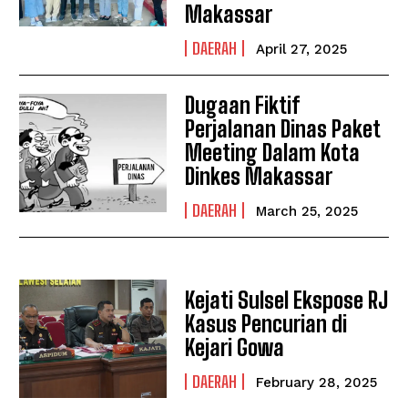
Makassar
I've read and accept the
Privacy Policy
.
DAERAH
April 27, 2025
Dugaan Fiktif
Perjalanan Dinas Paket
Meeting Dalam Kota
Dinkes Makassar
DAERAH
March 25, 2025
Kejati Sulsel Ekspose RJ
Kasus Pencurian di
Kejari Gowa
DAERAH
February 28, 2025