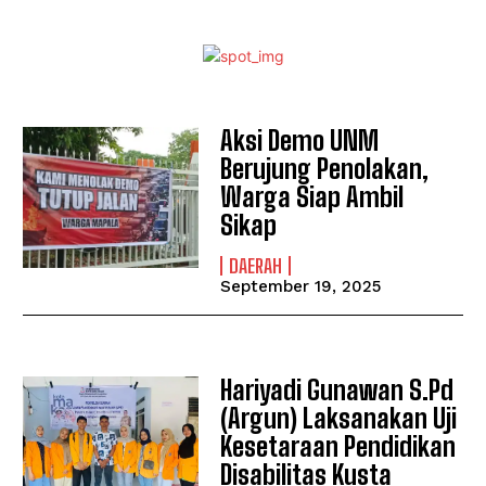
Aksi Demo UNM
Berujung Penolakan,
Warga Siap Ambil
Sikap
DAERAH
September 19, 2025
Hariyadi Gunawan S.Pd
(Argun) Laksanakan Uji
Kesetaraan Pendidikan
I WANT IN
Disabilitas Kusta