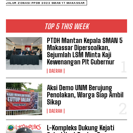
JALUR ZONASI PPDB 2022 SMAN 17 MAKASSAR
I WANT IN
TOP 5 THIS WEEK
I've read and accept the
Privacy Policy
.
PTDH Mantan Kepala SMAN 5
See also
Kadisdik Makassar dan
Makassar Dipersoalkan,
Sejumlah Kabid Terperiksa Atas Kasus
Sejumlah LSM Minta Kaji
Dugaan Korupsi Anggaran Perjalanan
Kewenangan Plt Gubernur
Dinas
DAERAH
Aksi Demo UNM Berujung
Penolakan, Warga Siap Ambil
Sikap
DAERAH
L-Kompleks Dukung Kejati